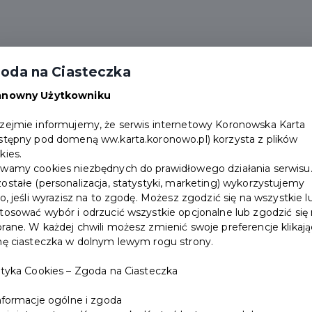
lności
Zwiedzanie
Wydarzenia
Partnerz
oda na Ciasteczka
Punkty obsługi
Załóż konto
anowny Użytkowniku
zejmie informujemy, że serwis internetowy Koronowska Karta
stępny pod domeną ww.karta.koronowo.pl) korzysta z plików
kies.
wamy cookies niezbędnych do prawidłowego działania serwisu
ostałe (personalizacja, statystyki, marketing) wykorzystujemy
ko, jeśli wyrazisz na to zgodę. Możesz zgodzić się na wszystkie l
tosować wybór i odrzucić wszystkie opcjonalne lub zgodzić się
rane. W każdej chwili możesz zmienić swoje preferencje klikaj
nę ciasteczka w dolnym lewym rogu strony.
ityka Cookies – Zgoda na Ciasteczka
Informacje ogólne i zgoda