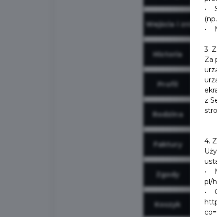
• S
(np
Wejścia i zniżki
• M
3. 
Historia
Za 
urz
urz
Profil
ekr
z S
str
Rodzina
4. 
Faktury
Uży
ust
• M
Zgody
pl/
• G
htt
Koszyk
co=