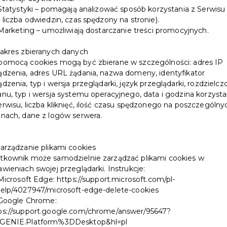
tatystyki – pomagają analizować sposób korzystania z Serwisu
. liczba odwiedzin, czas spędzony na stronie).
arketing – umożliwiają dostarczanie treści promocyjnych.
Zakres zbieranych danych
pomocą cookies mogą być zbierane w szczególności: adres IP
ądzenia, adres URL żądania, nazwa domeny, identyfikator
ądzenia, typ i wersja przeglądarki, język przeglądarki, rozdzielcz
anu, typ i wersja systemu operacyjnego, data i godzina korzysta
erwisu, liczba kliknięć, ilość czasu spędzonego na poszczególny
onach, dane z logów serwera.
Zarządzanie plikami cookies
tkownik może samodzielnie zarządzać plikami cookies w
awieniach swojej przeglądarki. Instrukcje:
icrosoft Edge: https://support.microsoft.com/pl-
help/4027947/microsoft-edge-delete-cookies
oogle Chrome:
ps://support.google.com/chrome/answer/95647?
GENIE.Platform%3DDesktop&hl=pl