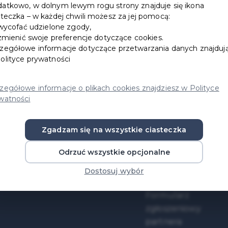
atkowo, w dolnym lewym rogu strony znajduje się ikona
steczka – w każdej chwili możesz za jej pomocą:
ycofać udzielone zgody,
mienić swoje preferencje dotyczące cookies.
zegółowe informacje dotyczące przetwarzania danych znajdują
olityce prywatności
zegółowe informacje o plikach cookies znajdziesz w Polityce
watności
Zgadzam się na wszystkie ciasteczka
Pomoc / FAQ
Mapa strony
Odrzuć wszystkie opcjonalne
Dokumenty do
Jak zostać
Dostosuj wybór
pobrania
partnerem karty
Formularz
zgłoszeniowy
partnera