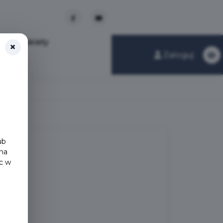
y
Pakiety
×
Zaloguj
.
ub
 na
ąc w