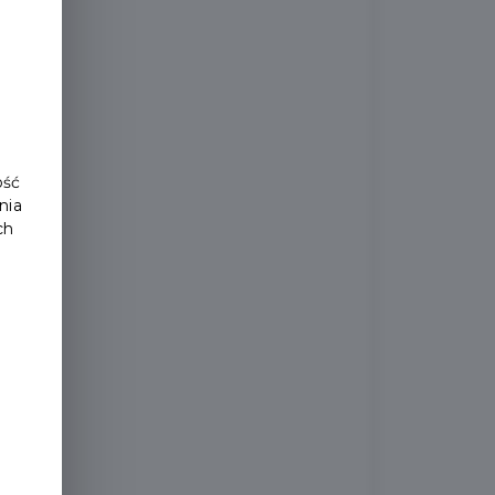
ość
nia
ch