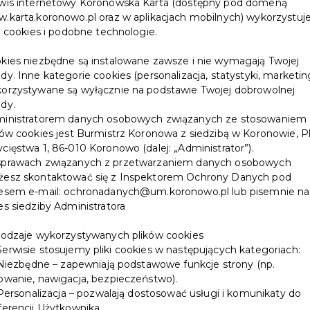
wis internetowy Koronowska Karta (dostępny pod domeną
.karta.koronowo.pl oraz w aplikacjach mobilnych) wykorzystuj
ki cookies i podobne technologie.
kies niezbędne są instalowane zawsze i nie wymagają Twojej
dy. Inne kategorie cookies (personalizacja, statystyki, marketin
orzystywane są wyłącznie na podstawie Twojej dobrowolnej
dy.
inistratorem danych osobowych związanych ze stosowaniem
ków cookies jest Burmistrz Koronowa z siedzibą w Koronowie, P
cięstwa 1, 86-010 Koronowo (dalej: „Administrator”).
prawach związanych z przetwarzaniem danych osobowych
esz skontaktować się z Inspektorem Ochrony Danych pod
esem e-mail: ochronadanych@um.koronowo.pl lub pisemnie na
es siedziby Administratora
Rodzaje wykorzystywanych plików cookies
erwisie stosujemy pliki cookies w następujących kategoriach:
iezbędne – zapewniają podstawowe funkcje strony (np.
owanie, nawigacja, bezpieczeństwo).
ersonalizacja – pozwalają dostosować usługi i komunikaty do
ferencji Użytkownika.