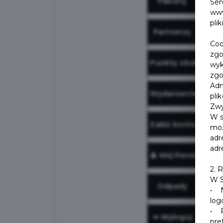
Pakiety
Ser
www
pli
Partnerzy
Coo
zgo
Punkty obsługi
wyk
zgo
Adm
Wydarzenia
pli
Zwy
W s
Załóż konto
moż
adr
adr
👤 Mój Panel
2. 
W S
Odpady
• N
log
• P
⬅️ Wyloguj
pre