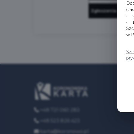
Dod
cia
Zgłoszenia
• w
• z
Szc
w P
Szc
pry
+48 721 060 283
+48 523 826 423
karta@koronowo.pl