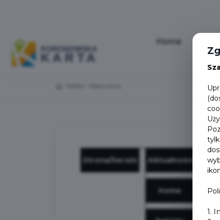
Home
Aktua
Zg
Sz
Home
Mapa strony
Upr
(do
coo
Uży
Poz
tyl
dos
Strona/Serwis
Aktualności
wyb
iko
Home
Pol
1. 