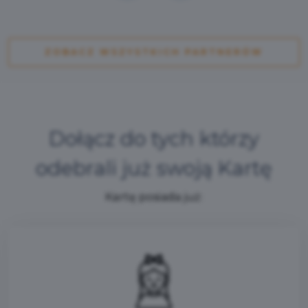
ZOBACZ WSZYSTKICH PARTNERÓW
Dołącz do tych którzy
odebrali już swoją Kartę
Kartę posiada już: