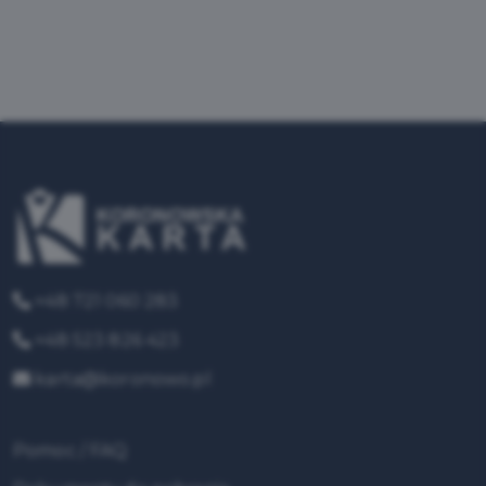
+48 721 060 283
+48 523 826 423
karta@koronowo.pl
Pomoc / FAQ