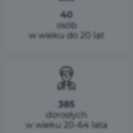
40
osób
w wieku do 20 lat
385
dorosłych
w wieku 20-64 lata