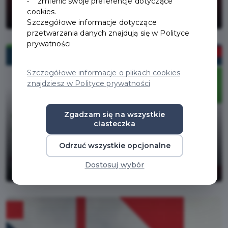
Ostrzeżenie meteorologiczne o
• zmienić swoje preferencje dotyczące
burzach.
cookies.
Szczegółowe informacje dotyczące
przetwarzania danych znajdują się w Polityce
prywatności
Szczegółowe informacje o plikach cookies
znajdziesz w Polityce prywatności
Zgadzam się na wszystkie
ciasteczka
Odrzuć wszystkie opcjonalne
ZASADY POBORU WÓD -
KOMUNIKAT PGW WP
Dostosuj wybór