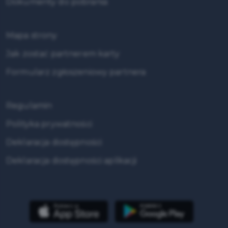
Dokumenty do pobrania
Mapa strony
Jak zostać partnerem karty
Formularz zgłoszeniowy partnera
Regulamin
Polityka prywatności
Deklaracja dostępności
Deklaracja dostępności aplikacji