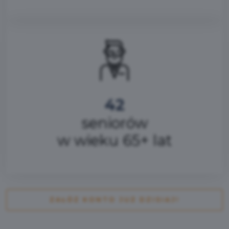
42
seniorów
w wieku 65+ lat
ZAŁÓŻ KONTO JUŻ DZISIAJ!