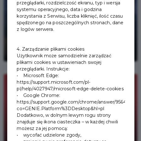
przeglądarki, rozdzielczość ekranu, typ i wersja
systemu operacyjnego, data i godzina
korzystania z Serwisu, liczba kliknięć, ilość czasu
spędzonego na poszczególnych stronach, dane
z logów serwera.
OSTRZEŻENIE METEOROLOGICZNE
4. Zarządzanie plikami cookies
O BURZACH
Użytkownik może samodzielnie zarządzać
plikami cookies w ustawieniach swojej
przeglądarki. Instrukcje:
• Microsoft Edge:
https://support.microsoft.com/pl-
pl/help/4027947/microsoft-edge-delete-cookies
• Google Chrome:
https://support.google.com/chrome/answer/95647?
co=GENIE.Platform%3DDesktop&hl=pl
Dodatkowo, w dolnym lewym rogu strony
znajduje się ikona ciasteczka – w każdej chwili
możesz za jej pomocą:
• wycofać udzielone zgody,