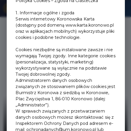
Polityka Cookies – Zgoda na Ciasteczka
OSTRZEŻENIE METEOROLOGICZNE O BURZACH
ZASADY POBORU WÓD - KOMUNIKAT PGW WP
1. Informacje ogólne i zgoda
Serwis internetowy Koronowska Karta
(dostępny pod domeną www.karta.koronowo.pl
oraz w aplikacjach mobilnych) wykorzystuje pliki
cookies i podobne technologie.
Aktualności
Cookies niezbędne są instalowane zawsze i nie
wymagają Twojej zgody. Inne kategorie cookies
(personalizacja, statystyki, marketing)
wykorzystywane są wyłącznie na podstawie
Twojej dobrowolnej zgody.
Administratorem danych osobowych
związanych ze stosowaniem plików cookies jest
Burmistrz Koronowa z siedzibą w Koronowie,
Plac Zwycięstwa 1, 86-010 Koronowo (dalej:
„Administrator”).
W sprawach związanych z przetwarzaniem
danych osobowych możesz skontaktować się z
Inspektorem Ochrony Danych pod adresem e-
mail: ochronadanych@um.koronowo.pl lub