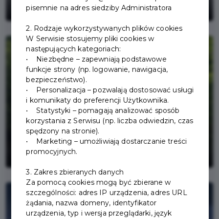
17 sierpnia - Urząd nieczynny
pisemnie na adres siedziby Administratora
2. Rodzaje wykorzystywanych plików cookies
W Serwisie stosujemy pliki cookies w
następujących kategoriach:
• Niezbędne – zapewniają podstawowe
funkcje strony (np. logowanie, nawigacja,
bezpieczeństwo).
• Personalizacja – pozwalają dostosować usługi
i komunikaty do preferencji Użytkownika.
• Statystyki – pomagają analizować sposób
korzystania z Serwisu (np. liczba odwiedzin, czas
spędzony na stronie).
Płukanie koryta rzeki Brdy - 25
• Marketing – umożliwiają dostarczanie treści
sierpnia 2026 r.
promocyjnych.
3. Zakres zbieranych danych
Za pomocą cookies mogą być zbierane w
szczególności: adres IP urządzenia, adres URL
żądania, nazwa domeny, identyfikator
urządzenia, typ i wersja przeglądarki, język