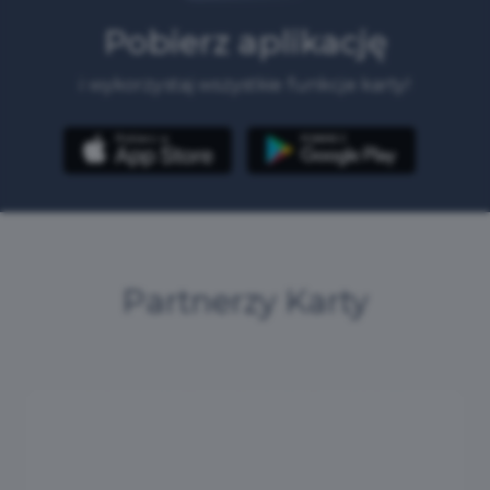
Pobierz aplikację
i wykorzystaj wszystkie funkcje karty!
Partnerzy Karty